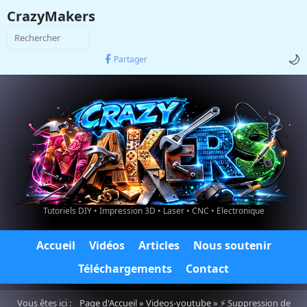
CrazyMakers
🌙
Partager
Tutoriels DIY • Impression 3D • Laser • CNC • Electronique
Accueil
Vidéos
Articles
Nous soutenir
Téléchargements
Contact
Vous êtes ici :
Page d'Accueil
»
Videos-youtube
» ⚡ Suppression de