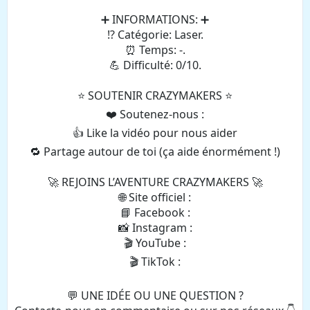
➕ INFORMATIONS: ➕
⁉️ Catégorie: Laser.
⏰ Temps: -.
💪 Difficulté: 0/10.
⭐️ SOUTENIR CRAZYMAKERS ⭐️
❤️ Soutenez-nous :
👍 Like la vidéo pour nous aider
🔁 Partage autour de toi (ça aide énormément !)
🚀 REJOINS L’AVENTURE CRAZYMAKERS 🚀
🌐 Site officiel :
📘 Facebook :
📸 Instagram :
🎬 YouTube :
🎬 TikTok :
💬 UNE IDÉE OU UNE QUESTION ?