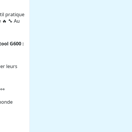
il pratique
 🔥 🔧 Au
ool G600 :
er leurs
 👀
 monde