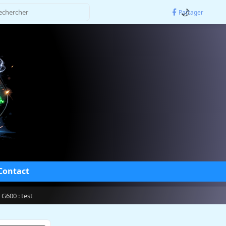
🌙
Partager
Contact
G600 : test