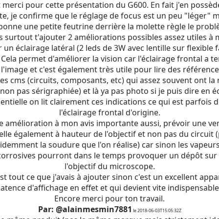
 merci pour cette présentation du G600. En fait j'en possède
ite, je confirme que le réglage de focus est un peu "léger" 
bonne une petite feutrine derrière la molette règle le prob
is surtout t'ajouter 2 améliorations possibles assez utiles à 
er un éclairage latéral (2 leds de 3W avec lentille sur flexible
Cela permet d'améliorer la vision car l'éclairage frontal a 
l'image et c'est également très utile pour lire des référenc
s cms (circuits, composants, etc) qui assez souvent ont la
non pas sérigraphiée) et là ya pas photo si je puis dire en é
ntielle on lit clairement ces indications ce qui est parfois di
l'éclairage frontal d'origine.
 amélioration à mon avis importante aussi, prévoir une ven
elle également à hauteur de l'objectif et non pas du circuit 
videmment la soudure que l'on réalise) car sinon les vapeurs
corrosives pourront dans le temps provoquer un dépôt sur la
l'objectif du microscope.
est tout ce que j'avais à ajouter sinon c'est un excellent appa
latence d'affichage en effet et qui devient vite indispensable
Encore merci pour ton travail.
Par: @alainmesmin7881
le 2018-06-03T15:05:32Z