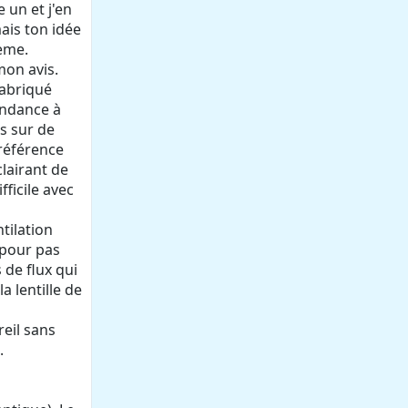
 un et j'en
mais ton idée
lème.
mon avis.
 fabriqué
tendance à
es sur de
 référence
clairant de
fficile avec
tilation
(pour pas
 de flux qui
 lentille de
reil sans
.