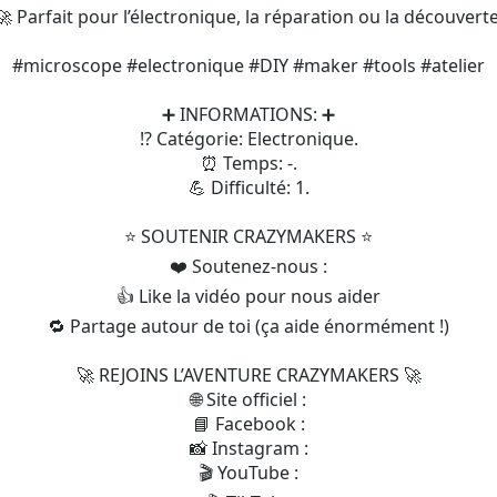
🚀 Parfait pour l’électronique, la réparation ou la découverte
#microscope #electronique #DIY #maker #tools #atelier
➕ INFORMATIONS: ➕
⁉️ Catégorie: Electronique.
⏰ Temps: -.
💪 Difficulté: 1.
⭐️ SOUTENIR CRAZYMAKERS ⭐️
❤️ Soutenez-nous :
👍 Like la vidéo pour nous aider
🔁 Partage autour de toi (ça aide énormément !)
🚀 REJOINS L’AVENTURE CRAZYMAKERS 🚀
🌐 Site officiel :
📘 Facebook :
📸 Instagram :
🎬 YouTube :