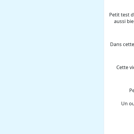
Petit test
aussi bi
Dans cette
Cette v
Pe
Un ou