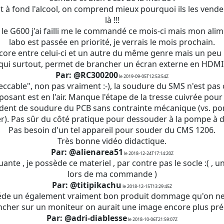
nt à fond l'alcool, on comprend mieux pourquoi ils les venden
là !!!
le G600 j'ai failli me le commandé ce mois-ci mais mon ali
labo est passée en priorité, je verrais le mois prochain.
ncore entre celui-ci et un autre du même genre mais un peu 
qui surtout, permet de brancher un écran externe en HDMI
Par: @RC300200
le 2019-09-05T12:53:54Z
ccable", non pas vraiment :-), la soudure du SMS n'est pas 
osant est en l'air. Manque l'étape de la tresse cuivrée pour
édent de soudure du PCB sans contrainte mécanique (vs. p
). Pas sûr du côté pratique pour dessouder à la pompe à 
Pas besoin d'un tel appareil pour souder du CMS 1206.
Très bonne vidéo didactique.
Par: @alienarea51
le 2018-12-24T17:14:20Z
ante , je possède ce materiel , par contre pas le socle :( ,
lors de ma commande )
Par: @titipikachu
le 2018-12-15T13:29:45Z
séde un également vraiment bon produit dommage qu'on ne 
cher sur un moniteur on aurait une image encore plus pré
Par: @adri-diablesse
le 2018-10-06T21:59:07Z