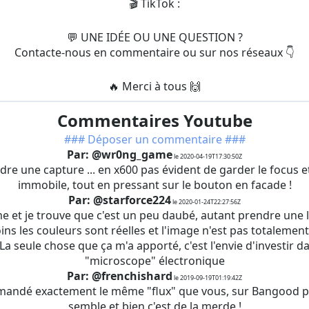
🎬 TikTok :
💬 UNE IDÉE OU UNE QUESTION ?
Contacte-nous en commentaire ou sur nos réseaux 👇
🔥 Merci à tous 🙌
Commentaires Youtube
### Déposer un commentaire ###
Par: @wr0ng_game
le 2020-04-19T17:30:50Z
re une capture ... en x600 pas évident de garder le focus et
immobile, tout en pressant sur le bouton en facade !
Par: @starforce224
le 2020-01-24T22:27:56Z
me et je trouve que c'est un peu daubé, autant prendre une
ins les couleurs sont réelles et l'image n'est pas totalemen
 La seule chose que ça m'a apporté, c'est l'envie d'investir d
"microscope" électronique
Par: @frenchishard
le 2019-09-19T01:19:42Z
mandé exactement le même "flux" que vous, sur Bangood p
semble et bien c'est de la merde !