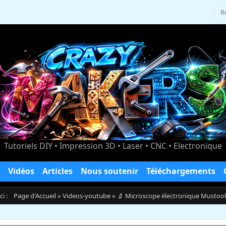
Tutoriels DIY • Impression 3D • Laser • CNC • Electronique
Vidéos
Articles
Nous soutenir
Téléchargements
ici :
Page d'Accueil
»
Videos-youtube
» 🔬 Microscope électronique Mustool 