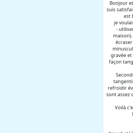
Bonjour et
suis satisfa
est 
je voula
- utilis
maison). 
écraser 
minuscule
gravée et 
façon tange
Seconde
tangenti
refroidir é
sont assez 
Voilà c'