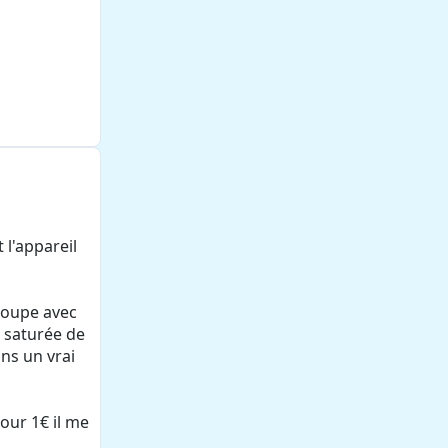
 l'appareil
 loupe avec
t saturée de
ans un vrai
our 1€ il me