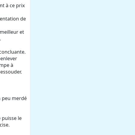
t à ce prix
mentation de
meilleur et
.
concluante.
 enlever
ompe à
dessouder.
 un peu merdé
puisse le
cise.