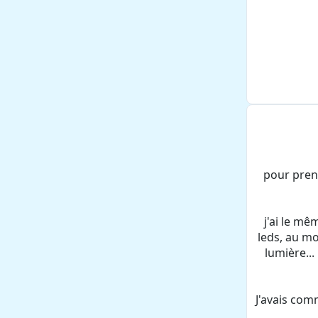
pour prend
j'ai le mê
leds, au mo
lumière...
J'avais com