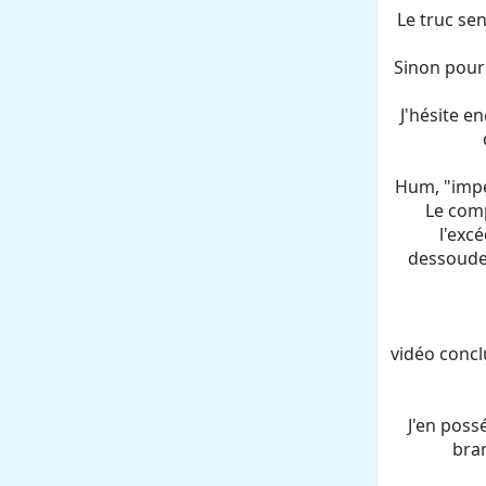
Le truc se
Sinon pour 
J'hésite e
Hum, "impe
Le comp
l'exc
dessouder
vidéo conclu
J'en pos
bran