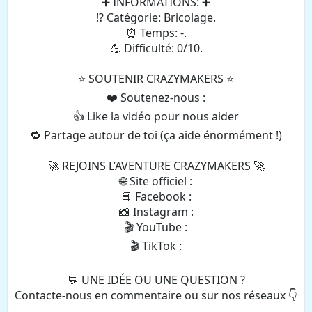
➕ INFORMATIONS: ➕
⁉️ Catégorie: Bricolage.
⏰ Temps: -.
💪 Difficulté: 0/10.
⭐️ SOUTENIR CRAZYMAKERS ⭐️
❤️ Soutenez-nous :
👍 Like la vidéo pour nous aider
🔁 Partage autour de toi (ça aide énormément !)
🚀 REJOINS L’AVENTURE CRAZYMAKERS 🚀
🌐 Site officiel :
📘 Facebook :
📸 Instagram :
🎬 YouTube :
🎬 TikTok :
💬 UNE IDÉE OU UNE QUESTION ?
Contacte-nous en commentaire ou sur nos réseaux 👇