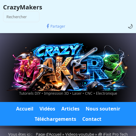
CrazyMakers
🌙
Partager
Tutoriels DIY • Impression 3D • Laser • CNC • Electronique
Accueil
Vidéos
Articles
Nous soutenir
Téléchargements
Contact
Vous êtes ici :
Page d'Accueil
»
Videos-youtube
» 🧰 iFixit Pro Tech