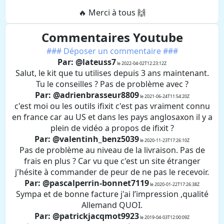
🔥 Merci à tous 🙌
Commentaires Youtube
### Déposer un commentaire ###
Par: @lateuss7
le 2022-04-02T12:23:12Z
Salut, le kit que tu utilises depuis 3 ans maintenant.
Tu le conseilles ? Pas de problème avec ?
Par: @adrienbrasseur8809
le 2021-06-24T11:54:20Z
c'est moi ou les outils ifixit c'est pas vraiment connu
en france car au US et dans les pays anglosaxon il y a
plein de vidéo a propos de ifixit ?
Par: @valentinh_benz5039
le 2020-11-23T17:26:10Z
Pas de problème au niveau de la livraison. Pas de
frais en plus ? Car vu que c'est un site étranger
j'hésite à commander de peur de ne pas le recevoir.
Par: @pascalperrin-bonnet7119
le 2020-01-22T17:26:38Z
Sympa et de bonne facture j'ai l’impression ,qualité
Allemand QUOI.
Par: @patrickjacqmot9923
le 2019-04-03T12:00:09Z