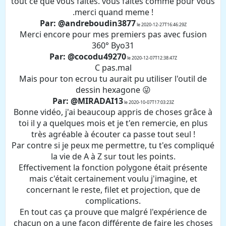
tout ce que vous faites. vous faites comme pour vous
.merci quand meme !
Par: @andreboudin3877
le 2020-12-27T16:46:29Z
Merci encore pour mes premiers pas avec fusion
360° Byo31
Par: @cocodu49270
le 2020-12-07T12:38:47Z
C pas.mal
Mais pour ton ecrou tu aurait pu utiliser l'outil de
dessin hexagone 😜
Par: @MIRADAI13
le 2020-10-07T17:03:23Z
Bonne vidéo, j'ai beaucoup appris de choses grâce à
toi il y a quelques mois et je t'en remercie, en plus
très agréable à écouter ca passe tout seul !
Par contre si je peux me permettre, tu t'es compliqué
la vie de A à Z sur tout les points.
Effectivement la fonction polygone était présente
mais c'était certainement voulu j'imagine, et
concernant le reste, filet et projection, que de
complications.
En tout cas ça prouve que malgré l'expérience de
chacun on a une façon différente de faire les choses