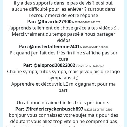
il y a des supports dans le pas de vis ? et si oui,
aucune difficulté pour les enlever ? surtout dans
l'ecrou ? merci de votre réponse
Par: @Ricardo27300
le 2021-07-19T15:46:57Z
J'apprends tellement de chose grâce a tes vidéos :) .
Merci vraiment du temps passé a nous partager
vidéos
Par: @misterlaflemme2401
le 2021-05-24T10:59:18Z
Pk quand j'en fait des très fin il ne s'affiche pas sur
cura
Par: @alxprod20022002
le 2021-02-17T14:05:17Z
Chaine sympa, tutos sympa, mais je voulais dire logo
sympa aussi ;)
Apprendre et découvrir, LE mix gagnant pour ma
part.
Un abonné qu'aime bin les trucs pertinents.
Par: @fredericryckenbusch897
le 2021-02-06T15:10:19Z
bonjour vous connaissez votre sujet mais pour des
débutant vous allez trop vite on ne comprend pas