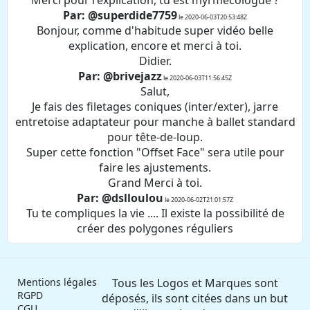
Merci pour l'explication, tu est myrmécologue ?
Par: @superdide7759
le 2020-06-03T20:53:48Z
Bonjour, comme d'habitude super vidéo belle
explication, encore et merci à toi.
Didier.
Par: @brivejazz
le 2020-06-03T11:56:45Z
Salut,
Je fais des filetages coniques (inter/exter), jarre
entretoise adaptateur pour manche à ballet standard
pour tête-de-loup.
Super cette fonction "Offset Face" sera utile pour
faire les ajustements.
Grand Merci à toi.
Par: @dslloulou
le 2020-06-02T21:01:57Z
Tu te compliques la vie .... Il existe la possibilité de
créer des polygones réguliers
Mentions légales
Tous les Logos et Marques sont
RGPD
déposés, ils sont citées dans un but
CGU