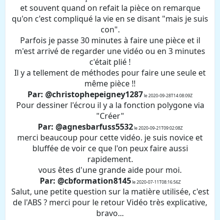
et souvent quand on refait la pièce on remarque
qu'on c'est compliqué la vie en se disant "mais je suis
con".
Parfois je passe 30 minutes à faire une pièce et il
m'est arrivé de regarder une vidéo ou en 3 minutes
c'était plié !
Il y a tellement de méthodes pour faire une seule et
même pièce !!
Par: @christophepeigney1287
le 2020-09-28T14:08:09Z
Pour dessiner l'écrou il y a la fonction polygone via
"Créer"
Par: @agnesbarfuss5532
le 2020-09-21T09:02:08Z
merci beaucoup pour cette vidéo. je suis novice et
bluffée de voir ce que l'on peux faire aussi
rapidement.
vous êtes d'une grande aide pour moi.
Par: @cbformation8145
le 2020-07-11T08:16:56Z
Salut, une petite question sur la matière utilisée, c'est
de l'ABS ? merci pour le retour Vidéo très explicative,
bravo...