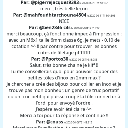
Par: @pigerrejacques9393
le 2020-06-26T21:18:19Z
merci, très belle leçon
Par: @mahfoudhtarchouna4504
le 2020-06-11T14:04:30Z
NICE
Par: @ben2846-c4s
le 2020-06-08T17:01:27Z
merci beaucoup, çà fonctionne impec à l'impression :
avec un M6x1 taille 6mm classe 6g, je mets - 0.10 de
cotation ^^ !! par contre pour trouver les bonnes
cotes de filetage pffffffff
Par: @Pportos30
le 2020-06-08T16:18:08Z
Salut, très bonne chaine je kiff !!
Tu me conseillerais quoi pour pouvoir couper des
petites tôles d'inox en 2mm max ?
Je chercher a crée des bijoux pour collier en inox et je
trouve pas mon bonheur, un genre de truc portatif
ou un truc petit qui puisse coupé la tôle connecter à
l'ordi pour envoyé l'ordre .
J’espère avoir été claire ^^'
Merci a toi pour ta réponse et continue !!
Par: @couss
le 2020-06-06T21:46:21Z