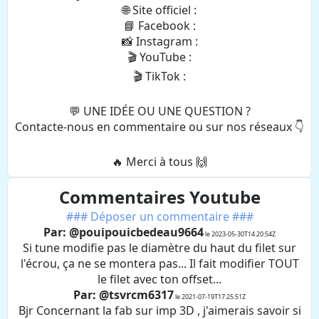
🌐 Site officiel :
📘 Facebook :
📸 Instagram :
🎬 YouTube :
🎬 TikTok :
💬 UNE IDÉE OU UNE QUESTION ?
Contacte-nous en commentaire ou sur nos réseaux 👇
🔥 Merci à tous 🙌
Commentaires Youtube
### Déposer un commentaire ###
Par: @pouipouicbedeau9664
le 2023-05-30T14:20:54Z
Si tune modifie pas le diamètre du haut du filet sur
l'écrou, ça ne se montera pas... Il fait modifier TOUT
le filet avec ton offset...
Par: @tsvrcm6317
le 2021-07-19T17:25:51Z
Bjr Concernant la fab sur imp 3D , j'aimerais savoir si