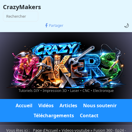
CrazyMakers
🌙
Partager
Tutoriels DIY • Impression 3D • Laser • CNC • Electronique
Accueil
Vidéos
Articles
Nous soutenir
Téléchargements
Contact
Vous êtes ici :
Page d'Accueil
»
Videos-youtube
» Fusion 360 - Ep24 -