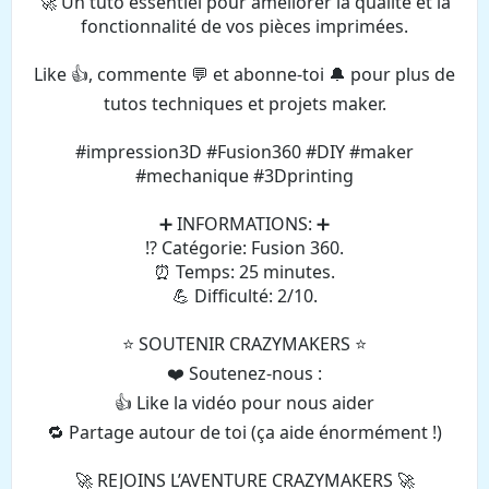
🚀 Un tuto essentiel pour améliorer la qualité et la
fonctionnalité de vos pièces imprimées.
Like 👍, commente 💬 et abonne-toi 🔔 pour plus de
tutos techniques et projets maker.
#impression3D #Fusion360 #DIY #maker
#mechanique #3Dprinting
➕ INFORMATIONS: ➕
⁉️ Catégorie: Fusion 360.
⏰ Temps: 25 minutes.
💪 Difficulté: 2/10.
⭐️ SOUTENIR CRAZYMAKERS ⭐️
❤️ Soutenez-nous :
👍 Like la vidéo pour nous aider
🔁 Partage autour de toi (ça aide énormément !)
🚀 REJOINS L’AVENTURE CRAZYMAKERS 🚀