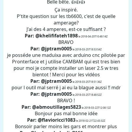
Belle bête. 👍👍👍
Ça inspiré.
P'tite question sur les tb6600, c'est de quelle
amperage?
J'ai des 4 amperes, est-ce suffisant ?
Par: @khelififateh1898
le 2018-04-20T10:48:14Z
BRAVO
Par: @jptram0005
le 2018-03-25T18:53:54Z
je posséde une maduixa avec arduino cnc pilotée par
Pronterface et j utilise CAMBAM qui est tres bien
pour moi je compte installer un laser 2.5 w tres
bientot ! Merci pour les vidéos
Par: @jptram0005
le 2018-03-25T18:51:36Z
pour l outil mal serré j ai eu la blague aussi !! mdr
Par: @jptram0005
le 2018-03-25T18:48:52Z
BRAVO !
Par: @abmoutillages5823
le 2018-03-22T12:08:12Z
Bonjour pas mal bonne idée
Par: @flavioricci1083
le 2018-02-21T22:43:32Z
Bonsoir parler moins les gars et montrer plus