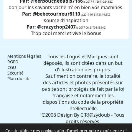
Par: @berbouchebadis7166
le 2017-11-26T10:24:55Z
bonjour les savants vache m' en bien vos machines.
Par: @bebetourneur8110
le 2017-07-31T21:19:21Z
source d’inspiration
Par: @crazychop2407
le 2017-06-21T08:13:01Z
Trop cool merci et vive le bonus
Mentions légales
Tous les Logos et Marques sont
RGPD
déposés, ils sont citées dans un but
CGU
d'illustration des propos.
Sécurité
Sauf mention contraire, la totalité
Plan du site
des articles et photos présentés sur
ce site sont protégés de fait par la loi
française et notamment les
dispositions du code de la propriété
intellectuelle.
©2008 Design By C[R]@zydoub - Tous
droits réservés.
Toute reproduction même partielle
Ce site utilise des cookies afin d'améliorer votre expérience et