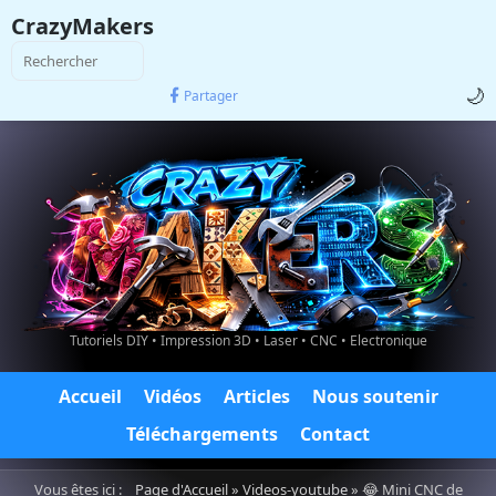
CrazyMakers
🌙
Partager
Tutoriels DIY • Impression 3D • Laser • CNC • Electronique
Accueil
Vidéos
Articles
Nous soutenir
Téléchargements
Contact
Vous êtes ici :
Page d'Accueil
»
Videos-youtube
» 😂 Mini CNC de