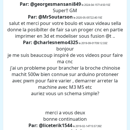
Par: @georgesmansani849
le 2024-04-15T14:50:10Z
Super!! GM
Par: @MrSoutarson
le 2020-05-05T22:40:19Z
salut et merci pour votre boulo et vaux videau sella
donne la posibilter de fair sa un proger cnc en partie
imprimer en 3d et modeliser sous fusion @t ..
Par: @charlesnemo4325
le 2019-09-01T09:12:33Z
bonjour
je me suis beaucoup inspiré de vos videos pour faire
ma cnc
j'ai un probleme pour brancher la broche chinoise
machit 500w bien connue sur arduino protoneer
avec pwm pour faire varier , demarrer arreter la
machine avec M3 M5 etc
auriez vous un schema simple?
merci a vous deux
bonne continuation
Par: @liceterik1544
le 2019-02-14T15:57:39Z