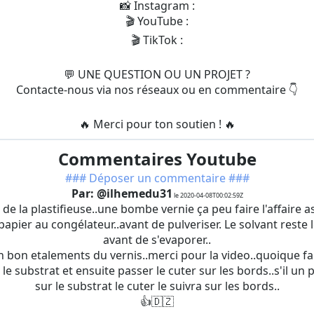
📸 Instagram :
🎬 YouTube :
🎬 TikTok :
💬 UNE QUESTION OU UN PROJET ?
Contacte-nous via nos réseaux ou en commentaire 👇
🔥 Merci pour ton soutien ! 🔥
Commentaires Youtube
### Déposer un commentaire ###
Par: @ilhemedu31
le 2020-04-08T00:02:59Z
e de la plastifieuse..une bombe vernie ça peu faire l'affaire a
papier au congélateur..avant de pulveriser. Le solvant rest
avant de s'evaporer..
un bon etalements du vernis..merci pour la video..quoique fau
 le substrat et ensuite passer le cuter sur les bords..s'il un 
sur le substrat le cuter le suivra sur les bords..
👍🇩🇿