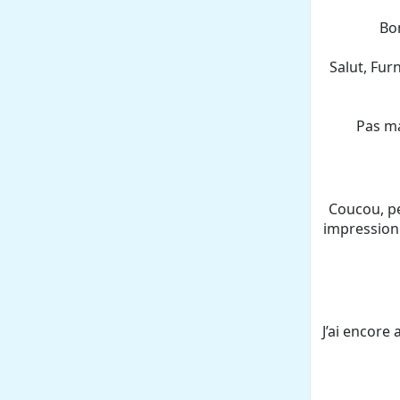
Bon
Salut, Fur
Pas ma
Coucou, pe
impression 
J’ai encore