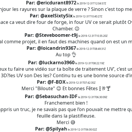
Par: @ericdurant8972
le 2019-12-31T12:04:57Z
jour les rayures sur la plaque de verre ? Sinon c'est top me
Par: @axelSixtySix
le 2019-12-31T10:40:27Z
nace ca veut dire four de forge, in four UV ce serait plutôt 
Chamber. 😉
Par: @Steveboomer-t9j
le 2019-12-31T10:35:20Z
l comme projet, il en faut des machines quand on est un m
Par: @loicandrin9367
le 2019-12-31T08:49:31Z
Au top 👌
Par: @luckarno3960
le 2019-12-31T08:22:19Z
ux tu faire une vidéo sur ta boîte de traitement UV’, c’est u
3D?les UV son Des les? Continu tu es une bonne source d’in
Par: @F-BDX
le 2019-12-31T07:42:35Z
Merci "Biloute" 😉 Et bonnes Fêtes 🍾🥂🍸
Par: @Sebasuchan-IDF
le 2019-12-31T06:30:09Z
Franchement bien !
 appris un truc, je ne savais pas que l’on pouvait ne mettre q
feuille dans la plastifieuse.
Merci 😅
Par: @Spilyah
le 2019-12-31T06:00:02Z