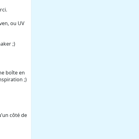
rci.
Oven, ou UV
aker ;)
ne boîte en
spiration ;)
u’un côté de