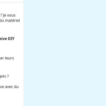
? Je vous
du matériel
sive DIY
er leurs
ets ?
ive avec du