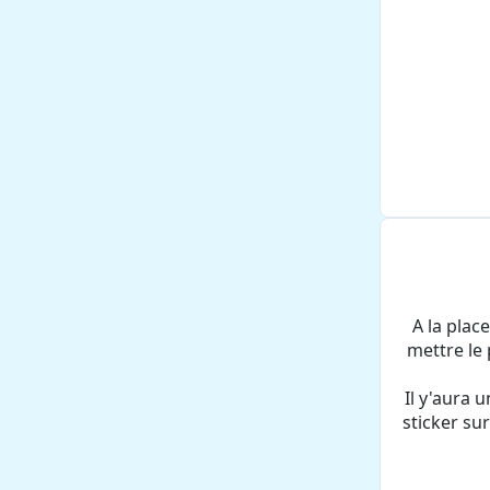
A la plac
mettre le 
Il y'aura 
sticker sur