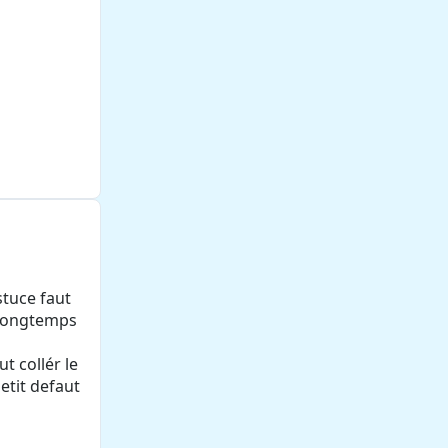
stuce faut
e longtemps
t collér le
petit defaut