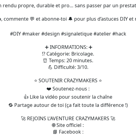
n rendu propre, durable et pro… sans passer par un prestata
, commente 💬 et abonne-toi 🔔 pour plus d’astuces DIY et
#DIY #maker #design #signaletique #atelier #hack
➕ INFORMATIONS: ➕
⁉️ Catégorie: Bricolage.
⏰ Temps: 20 minutes.
💪 Difficulté: 3/10.
⭐️ SOUTENIR CRAZYMAKERS ⭐️
❤️ Soutenez-nous :
👍 Like la vidéo pour soutenir la chaîne
🔁 Partage autour de toi (ça fait toute la différence !)
🚀 REJOINS L’AVENTURE CRAZYMAKERS 🚀
🌐 Site officiel :
📘 Facebook :