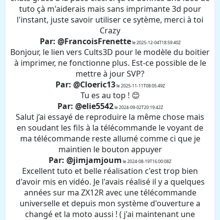
tuto çà m'aiderais mais sans imprimante 3d pour
l'instant, juste savoir utiliser ce sytème, merci à toi
Crazy
Par: @FrancoisFrenette
le 2025-12-04T18:59:40Z
Bonjour, le lien vers Cults3D pour le modèle du boitier
à imprimer, ne fonctionne plus. Est-ce possible de le
mettre à jour SVP?
Par: @Cloeric13
le 2025-11-11T08:05:49Z
Tu es au top ! 😊
Par: @elie5542
le 2024-09-02T20:19:42Z
Salut j’ai essayé de reproduire la même chose mais
en soudant les fils à la télécommande le voyant de
ma télécommande reste allumé comme ci que je
maintien le bouton appuyer
Par: @jimjamjoum
le 2024-08-19T16:00:08Z
Excellent tuto et belle réalisation c'est trop bien
d'avoir mis en vidéo. Je l'avais réalisé il y a quelques
années sur ma ZX12R avec une télécommande
universelle et depuis mon système d'ouverture a
changé et la moto aussi ! ( j'ai maintenant une