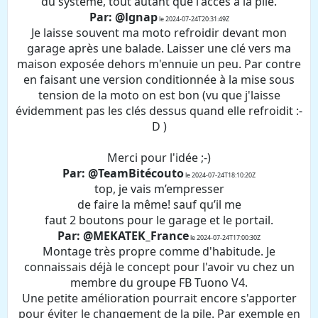
du système, tout autant que l'accès a la pile.
Par: @lgnap
le 2024-07-24T20:31:49Z
Je laisse souvent ma moto refroidir devant mon
garage après une balade. Laisser une clé vers ma
maison exposée dehors m'ennuie un peu. Par contre
en faisant une version conditionnée à la mise sous
tension de la moto on est bon (vu que j'laisse
évidemment pas les clés dessus quand elle refroidit :-
D )
Merci pour l'idée ;-)
Par: @TeamBitécouto
le 2024-07-24T18:10:20Z
top, je vais m’empresser
de faire la même! sauf qu’il me
faut 2 boutons pour le garage et le portail.
Par: @MEKATEK_France
le 2024-07-24T17:00:30Z
Montage très propre comme d'habitude. Je
connaissais déjà le concept pour l'avoir vu chez un
membre du groupe FB Tuono V4.
Une petite amélioration pourrait encore s'apporter
pour éviter le changement de la pile. Par exemple en