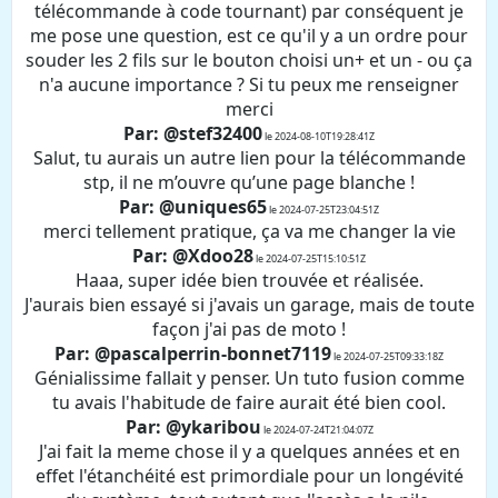
télécommande à code tournant) par conséquent je
me pose une question, est ce qu'il y a un ordre pour
souder les 2 fils sur le bouton choisi un+ et un - ou ça
n'a aucune importance ? Si tu peux me renseigner
merci
Par: @stef32400
le 2024-08-10T19:28:41Z
Salut, tu aurais un autre lien pour la télécommande
stp, il ne m’ouvre qu’une page blanche !
Par: @uniques65
le 2024-07-25T23:04:51Z
merci tellement pratique, ça va me changer la vie
Par: @Xdoo28
le 2024-07-25T15:10:51Z
Haaa, super idée bien trouvée et réalisée.
J'aurais bien essayé si j'avais un garage, mais de toute
façon j'ai pas de moto !
Par: @pascalperrin-bonnet7119
le 2024-07-25T09:33:18Z
Génialissime fallait y penser. Un tuto fusion comme
tu avais l'habitude de faire aurait été bien cool.
Par: @ykaribou
le 2024-07-24T21:04:07Z
J'ai fait la meme chose il y a quelques années et en
effet l'étanchéité est primordiale pour un longévité