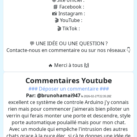
🌐 Site officiel :
📘 Facebook :
📸 Instagram :
🎬 YouTube :
🎬 TikTok :
💬 UNE IDÉE OU UNE QUESTION ?
Contacte-nous en commentaire ou sur nos réseaux 👇
🔥 Merci à tous 🙌
Commentaires Youtube
### Déposer un commentaire ###
Par: @brunohamai947
le 2026-02-27T22:35:28Z
excellent ce système de controle Arduino j'y connais
rien mais pour commencer j'aimerais bien piloter un
verrin qui ferais monter une porte et descendre, style
porte automatique poulaillé mais pour mon chat.
Avec un module qui empêche l'intrusion des autres
chats grace à la puce élec. si çà te donnes une idée de