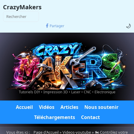
CrazyMakers
🌙
Partager
Tutoriels DIY • Impression 3D • Laser • CNC • Electronique
Accueil
Vidéos
Articles
Nous soutenir
Téléchargements
Contact
Vous êtes ici :
Page d'Accueil
»
Videos-youtube
» 🏍️ Contrôlez votre