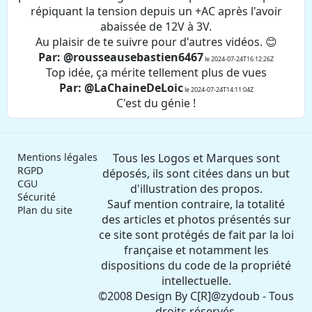
répiquant la tension depuis un +AC après l'avoir
abaissée de 12V à 3V.
Au plaisir de te suivre pour d'autres vidéos. 😊
Par: @rousseausebastien6467
le 2024-07-24T16:12:26Z
Top idée, ça mérite tellement plus de vues
Par: @LaChaineDeLoic
le 2024-07-24T14:11:04Z
C'est du génie !
Mentions légales
Tous les Logos et Marques sont
RGPD
déposés, ils sont citées dans un but
CGU
d'illustration des propos.
Sécurité
Sauf mention contraire, la totalité
Plan du site
des articles et photos présentés sur
ce site sont protégés de fait par la loi
française et notamment les
dispositions du code de la propriété
intellectuelle.
©2008 Design By C[R]@zydoub - Tous
droits réservés.