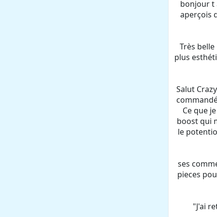
bonjour t
aperçois 
Très belle
plus esthét
Salut Crazy.
commandé l
Ce que je
boost qui m
le potenti
ses comme 
pieces pour
"J'ai 