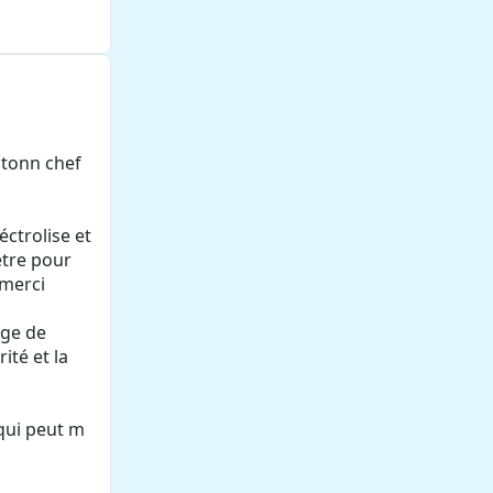
e tonn chef
éctrolise et
ètre pour
 merci
age de
ité et la
qui peut m