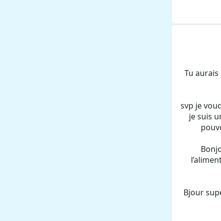
Tu aurais 
svp je voud
je suis 
pouvo
Bonjo
l’alimen
Bjour sup