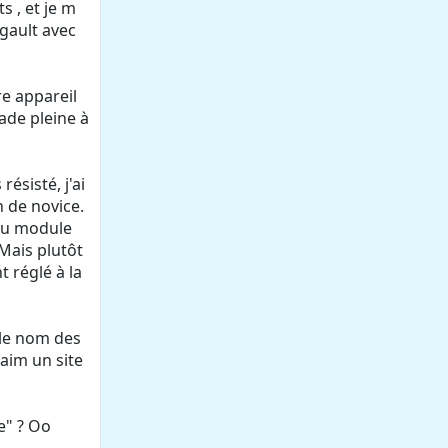
 , et je m
gault avec
re appareil
ade pleine à
résisté, j'ai
 de novice.
 du module
 Mais plutôt
 réglé à la
 le nom des
faim un site
e" ? Oo