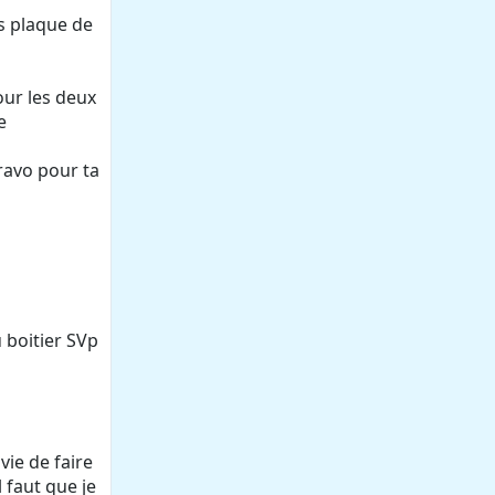
es plaque de
pour les deux
e
bravo pour ta
u boitier SVp
vie de faire
 faut que je