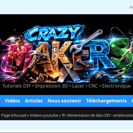
Tutoriels DIY • Impression 3D • Laser • CNC • Electronique
Vidéos
Articles
Nous soutenir
Téléchargements
:
Page d'Accueil
»
Videos-youtube
» 🔌 Alimentation de labo DIY : améliorat