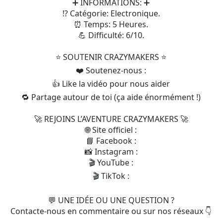
➕ INFORMATIONS: ➕
⁉️ Catégorie: Electronique.
⏰ Temps: 5 Heures.
💪 Difficulté: 6/10.
⭐️ SOUTENIR CRAZYMAKERS ⭐️
❤️ Soutenez-nous :
👍 Like la vidéo pour nous aider
🔁 Partage autour de toi (ça aide énormément !)
🚀 REJOINS L’AVENTURE CRAZYMAKERS 🚀
🌐 Site officiel :
📘 Facebook :
📸 Instagram :
🎬 YouTube :
🎬 TikTok :
💬 UNE IDÉE OU UNE QUESTION ?
Contacte-nous en commentaire ou sur nos réseaux 👇