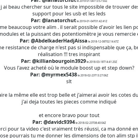
Par: @lanatorchut
le 2019-01-04T13:57:50Z
j ai beau chercher sur tous le site impossible de trouver d
support pour les usb et les leds
Par: @lanatorchut
le 2019-01-04T01:42:41Z
me beaucoup votre alim . il serait possible d'avoir les lien 
modules et la puissant des potentiomètre je vous remercie 
Par: @AbdelkaderHadjAissa
le 2018-12-08T02:14:47Z
ne resistance de charge n'est pas si indispensable que ça, 
réalisation !!! tres inspirant
Par: @killianbourgoin3929
le 2018-03-18T14:41:20Z
Vous l'avez acheté où le module boost up et step down?
Par: @myrmex5438
le 2018-02-23T13:27:06Z
slt
aire la même elle est trop belle et j'aimerai avoir les cotes d
j'ai deja toutes les pieces comme indiqué
et encore bravo pour tout
Par: @davidc9394
le 2018-02-23T08:40:04Z
rci pour ta video c'est vraiment très réussi, ca ma donné en
se pourrais tu me donner les dimensions de ton alim stp il