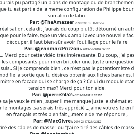
 aurais pu partagé un plans de montage ou de branchements
que tu est partie de la meme configuration de Philippe bour
son alim de labo.
Par: @TheAmazeer
le 2019-05-19T16:05:25Z
 réalisation, cela dit j'aurais du coup plutôt détourné un aut
ique pour le faire, type un vieux ampli avec une nouvelle fac
découper, il faut bien-sûr avoir l'outillage pour le faire
Par: @jeanmarcPrizzon
le 2019-04-09T09:06:16Z
.. Merci pour cette vidéo très intéressante. Du coup, j'ai pas 
es composants pour m'en bricoler une. Juste une question
 suis.. Si je comprends bien , ce n'est pas le potentiomètre
odifie la sortie que tu désires obtenir aux fiches bananes.
omètre en facade qui se charge de ça ? Celui du module etant
tension max? Merci pour ton aide.
Par: @pierre2452
le 2019-03-19T16:57:35Z
sa je veux le mien ,,super il me manque juste le shémat et
 le montages .sa serais très apprécié ,,,Jaime votre site en 
en français et très bien fait ,,,mercie de me répondre ,
Par: @MacGivre
le 2019-03-17T21:42:33Z
retiré des câbles de masse" ou "J'ai re-tiré des câbles de mass