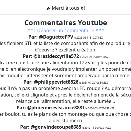
🔥 Merci à tous 🙌
Commentaires Youtube
### Déposer un commentaire ###
Par: @BaguetteFPV
le 2025-05-11T10:07:53Z
les fichiers STL et la liste de composants afin de reproduir
d'oeuvre ? exellent création!
Par: @brazideccyrille572
le 2021-09-05T08:23:09Z
rai me construire une alimentation 12v voir plus pour de él
une bi en éléctronique je voudrais y implanter un potentiom
ir modifier intensiter et surement ampérage par la meme
Par: @philippevriet8826
le 2021-07-20T06:59:23Z
ur. Il n’y a pas un problème avec la LED rouge ? Au démarr
tation, celle-ci clignote et après le déclenchement de la sécur
relance de l’alimentation, elle reste allumée...
Par: @phoenixresistance8881
le 2020-03-12T20:48:47Z
er boulot. tu as le plans de ton montage ou quelque chose 
aider stp merci
Par: @gonvindecoupe8685
le 2019-11-30T09:01:09Z