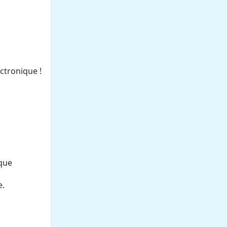
ctronique !
ique
e.