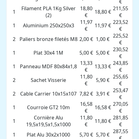
€
Filament PLA 1Kg Silver
18,80
211,55
1
18,80 €
(2)
€
€
11,97
223,52
1
Aluminium 250x250x3
11,97 €
€
€
225,52
2
Paliers bronze filetés M8
2,00 €
1,00 €
€
230,52
1
Plat 30x4 1M
5,00 €
5,00 €
€
13,33
243,85
1
Panneau MDF 80x84x1,8
13,33 €
€
€
11,80
255,65
2
Sachet Visserie
5,90 €
€
€
253,47
2
Cable Carrier 10x15x107
7,82 €
3,91 €
€
16,58
270,05
1
Courroie GT2 10m
16,58 €
€
€
Cornière Alu
11,80
281,85
1
11,80 €
19,5x19,5x1,5x1000
€
€
287,55
1
Plat Alu 30x2x1000
5,70 €
5,70 €
€