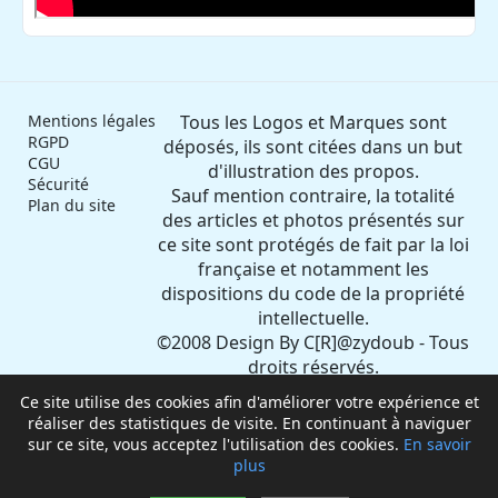
Mentions légales
Tous les Logos et Marques sont
RGPD
déposés, ils sont citées dans un but
CGU
d'illustration des propos.
Sécurité
Sauf mention contraire, la totalité
Plan du site
des articles et photos présentés sur
ce site sont protégés de fait par la loi
française et notamment les
dispositions du code de la propriété
intellectuelle.
©2008 Design By C[R]@zydoub - Tous
droits réservés.
Toute reproduction même partielle
Ce site utilise des cookies afin d'améliorer votre expérience et
est interdite - Les plagieurs seront
réaliser des statistiques de visite. En continuant à naviguer
poursuivis.
sur ce site, vous acceptez l'utilisation des cookies.
En savoir
plus
©2026 Design By
E-mage
- Tous