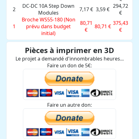
DC-DC 10A Step Down
294,72
2
7,17 €
3,59 €
Modules
€
Broche WS55-180 (Non
80,71
375,43
1
prévu dans budget
80,71 €
€
€
initial)
Pièces à imprimer en 3D
Le projet a demandé d'innombrables heures...
Faire un don de 5€:
Faire un autre don: