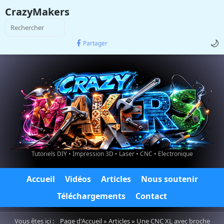
CrazyMakers
🌙
Partager
Tutoriels DIY • Impression 3D • Laser • CNC • Electronique
Accueil
Vidéos
Articles
Nous soutenir
Téléchargements
Contact
Vous êtes ici :
Page d'Accueil
»
Articles
» Une CNC XL avec broche