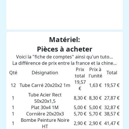
Matériel:
Pièces à acheter
Voici la "fiche de comptes" ainsi qu'un tuto...
La différence de prix entre la france et la chine...
Prix
Prix à
Qté
Désignation
Total
total
l'unité
19,57
12
Tube Carré 20x20x2 1m
1,63 €
19,57 €
€
Tube Acier Rect
1
8,30 €
8,30 €
27,87 €
50x20x1,5
1
Plat 30x4 1M
5,00 €
5,00 €
32,87 €
1
Cornière 20x20x3
5,70 €
5,70 €
38,57 €
Bombe Peinture Noire
1
2,90 €
2,90 €
41,47 €
HT