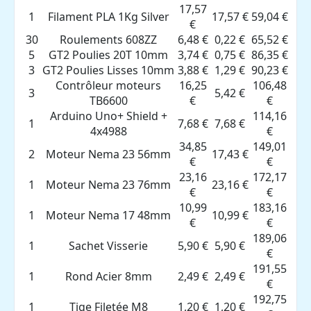
17,57
1
Filament PLA 1Kg Silver
17,57 €
59,04 €
€
30
Roulements 608ZZ
6,48 €
0,22 €
65,52 €
5
GT2 Poulies 20T 10mm
3,74 €
0,75 €
86,35 €
3
GT2 Poulies Lisses 10mm
3,88 €
1,29 €
90,23 €
Contrôleur moteurs
16,25
106,48
3
5,42 €
TB6600
€
€
Arduino Uno+ Shield +
114,16
1
7,68 €
7,68 €
4x4988
€
34,85
149,01
2
Moteur Nema 23 56mm
17,43 €
€
€
23,16
172,17
1
Moteur Nema 23 76mm
23,16 €
€
€
10,99
183,16
1
Moteur Nema 17 48mm
10,99 €
€
€
189,06
1
Sachet Visserie
5,90 €
5,90 €
€
191,55
1
Rond Acier 8mm
2,49 €
2,49 €
€
192,75
1
Tige Filetée M8
1,20 €
1,20 €